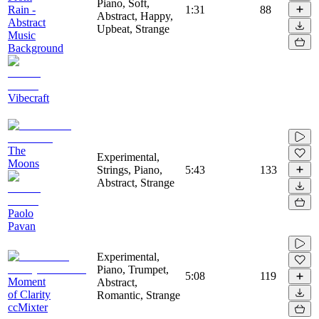
Piano, Soft,
Rain -
1:31
88
Abstract, Happy,
Abstract
Upbeat, Strange
Music
Background
Vibecraft
The
Experimental,
Moons
Strings, Piano,
5:43
133
Abstract, Strange
Paolo
Pavan
Experimental,
Piano, Trumpet,
5:08
119
Moment
Abstract,
of Clarity
Romantic, Strange
ccMixter