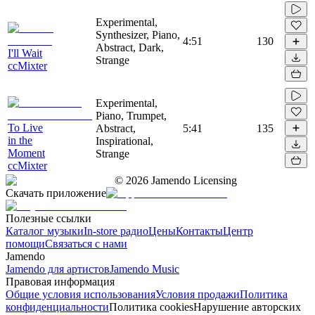
Experimental,
Synthesizer, Piano,
4:51
130
Abstract, Dark,
I'll Wait
Strange
ccMixter
Experimental,
Piano, Trumpet,
To Live
Abstract,
5:41
135
in the
Inspirational,
Moment
Strange
ccMixter
©
2026
Jamendo Licensing
Скачать приложение
Полезные ссылки
Каталог музыки
In-store радио
Цены
Контакты
Центр
помощи
Связаться с нами
Jamendo
Jamendo для артистов
Jamendo Music
Правовая информация
Общие условия использования
Условия продажи
Политика
конфиденциальности
Политика cookies
Нарушение авторских