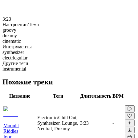
3:23
Настроение/Тема
groovy
dreamy
cinematic
Инструменты
synthesizer
electricguitar
Другие теги
instrumental
Похожие треки
Название
Теги
Длительность
BPM
Electronic/Chill Out,
Synthesizer, Lounge,
3:23
-
Moonlit
Neutral, Dreamy
Riddles
Igor