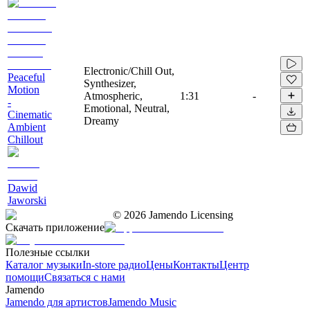
Electronic/Chill Out,
Peaceful
Synthesizer,
Motion
Atmospheric,
1:31
-
-
Emotional, Neutral,
Cinematic
Dreamy
Ambient
Chillout
Dawid
Jaworski
©
2026
Jamendo Licensing
Скачать приложение
Полезные ссылки
Каталог музыки
In-store радио
Цены
Контакты
Центр
помощи
Связаться с нами
Jamendo
Jamendo для артистов
Jamendo Music