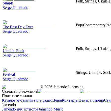
Folk, Strings, Ukulel
Simple
Serge Quadrado
Pop/Contemporary/Adu
The Best Day Ever
Serge Quadrado
Folk, Strings, Ukulel
Ukulele Funk
Serge Quadrado
Strings, Ukulele, Soci
Festival
Serge Quadrado
©
2026
Jamendo Licensing
Скачать приложение
Полезные ссылки
Каталог музыки
In-store радио
Цены
Контакты
Центр помощи
Свя
Jamendo
Jamendo для артистов
Jamendo Music