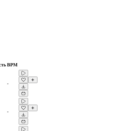
сть
BPM
-
-