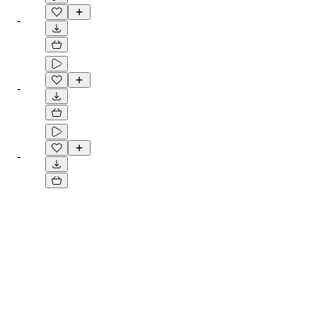
-
-
-