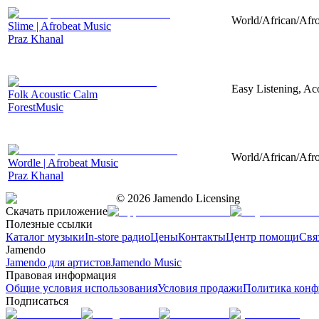
World/African/Afro
Slime | Afrobeat Music
Praz Khanal
Easy Listening, Aco
Folk Acoustic Calm
ForestMusic
World/African/Afro
Wordle | Afrobeat Music
Praz Khanal
©
2026
Jamendo Licensing
Скачать приложение
Полезные ссылки
Каталог музыки
In-store радио
Цены
Контакты
Центр помощи
Свя
Jamendo
Jamendo для артистов
Jamendo Music
Правовая информация
Общие условия использования
Условия продажи
Политика конф
Подписаться