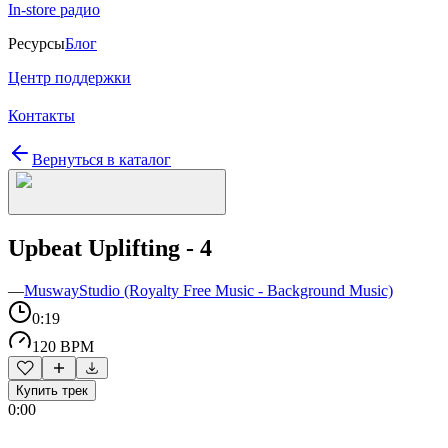
In-store радио
Ресурсы
Блог
Центр поддержки
Контакты
Вернуться в каталог
Upbeat Uplifting - 4
—
MuswayStudio (Royalty Free Music - Background Music)
0:19
120 BPM
Купить трек
0:00