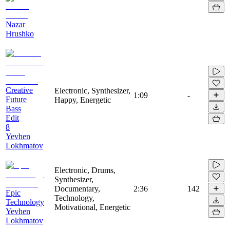
Nazar
Hrushko
Creative
Electronic, Synthesizer,
1:09
-
Future
Happy, Energetic
Bass
Edit
8
Yevhen
Lokhmatov
Electronic, Drums,
Synthesizer,
Documentary,
2:36
142
Epic
Technology,
Technology
Motivational, Energetic
Yevhen
Lokhmatov