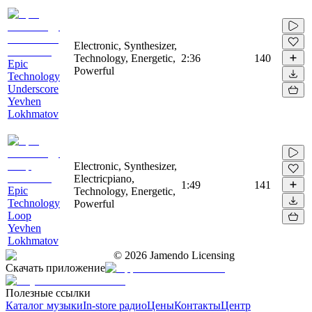
Electronic, Synthesizer,
Technology, Energetic,
2:36
140
Epic
Powerful
Technology
Underscore
Yevhen
Lokhmatov
Electronic, Synthesizer,
Electricpiano,
1:49
141
Epic
Technology, Energetic,
Technology
Powerful
Loop
Yevhen
Lokhmatov
©
2026
Jamendo Licensing
Скачать приложение
Полезные ссылки
Каталог музыки
In-store радио
Цены
Контакты
Центр