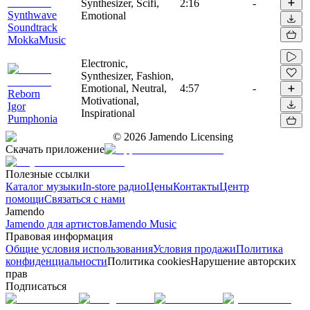
Synthesizer, Scifi,
2:16
-
Synthwave
Emotional
Soundtrack
MokkaMusic
Electronic,
Synthesizer, Fashion,
Emotional, Neutral,
4:57
-
Reborn
Motivational,
Igor
Inspirational
Pumphonia
©
2026
Jamendo Licensing
Скачать приложение
Полезные ссылки
Каталог музыки
In-store радио
Цены
Контакты
Центр
помощи
Связаться с нами
Jamendo
Jamendo для артистов
Jamendo Music
Правовая информация
Общие условия использования
Условия продажи
Политика
конфиденциальности
Политика cookies
Нарушение авторских
прав
Подписаться