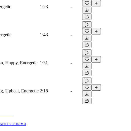
rgetic
1:23
-
ergetic
1:43
-
ion, Happy, Energetic
1:31
-
ng, Upbeat, Energetic
2:18
-
заться с нами