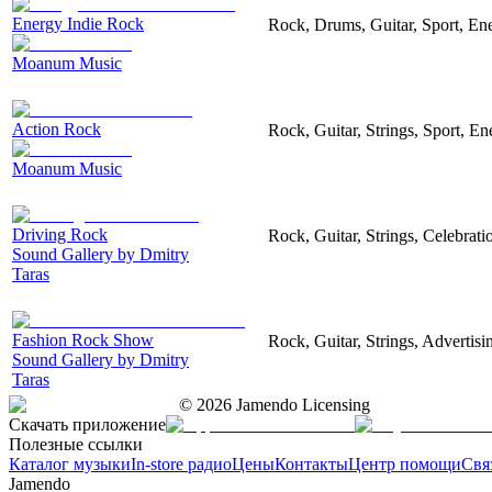
Energy Indie Rock
Rock, Drums, Guitar, Sport, Ene
Moanum Music
Action Rock
Rock, Guitar, Strings, Sport, En
Moanum Music
Driving Rock
Rock, Guitar, Strings, Celebrat
Sound Gallery by Dmitry
Taras
Fashion Rock Show
Rock, Guitar, Strings, Advertisi
Sound Gallery by Dmitry
Taras
©
2026
Jamendo Licensing
Скачать приложение
Полезные ссылки
Каталог музыки
In-store радио
Цены
Контакты
Центр помощи
Свя
Jamendo