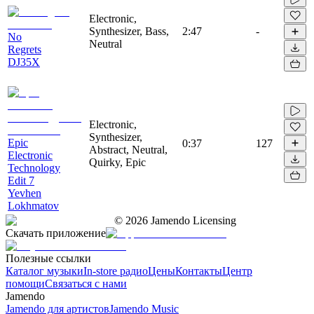
Electronic,
Synthesizer, Bass,
2:47
-
No
Neutral
Regrets
DJ35X
Electronic,
Synthesizer,
Epic
0:37
127
Abstract, Neutral,
Electronic
Quirky, Epic
Technology
Edit 7
Yevhen
Lokhmatov
©
2026
Jamendo Licensing
Скачать приложение
Полезные ссылки
Каталог музыки
In-store радио
Цены
Контакты
Центр
помощи
Связаться с нами
Jamendo
Jamendo для артистов
Jamendo Music