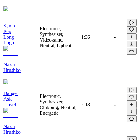
Synth
Electronic,
Pop
Synthesizer,
Long
1:36
-
Videogame,
Logo
Neutral, Upbeat
Nazar
Hrushko
Danger
Electronic,
Asia
Synthesizer,
Travel
2:18
-
Clubbing, Neutral,
Energetic
Nazar
Hrushko