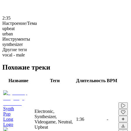
2:35
Настроение/Тема
upbeat
urban
Инструменты
synthesizer
Другие теги
vocal - male
Похожие треки
Название
Теги
Длительность
BPM
Synth
Electronic,
Pop
Synthesizer,
Long
1:36
-
Videogame, Neutral,
Logo
Upbeat