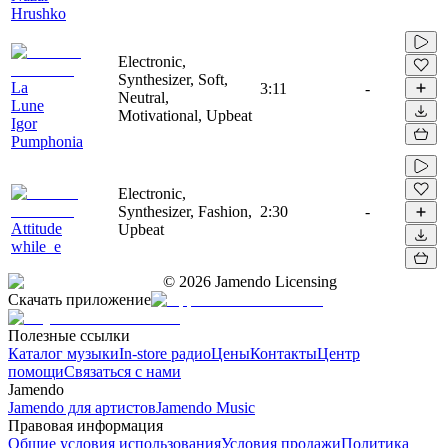
Hrushko
Electronic,
Synthesizer, Soft,
La
3:11
-
Neutral,
Lune
Motivational, Upbeat
Igor
Pumphonia
Electronic,
Synthesizer, Fashion,
2:30
-
Attitude
Upbeat
while_e
©
2026
Jamendo Licensing
Скачать приложение
Полезные ссылки
Каталог музыки
In-store радио
Цены
Контакты
Центр
помощи
Связаться с нами
Jamendo
Jamendo для артистов
Jamendo Music
Правовая информация
Общие условия использования
Условия продажи
Политика