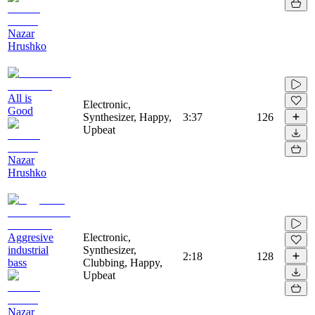
Nazar
Hrushko
All is
Electronic,
Good
Synthesizer, Happy,
3:37
126
Upbeat
Nazar
Hrushko
Aggresive
Electronic,
industrial
Synthesizer,
2:18
128
bass
Clubbing, Happy,
Upbeat
Nazar