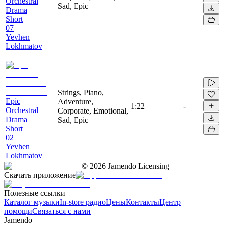
Orchestral
Sad, Epic
Drama
Short
07
Yevhen
Lokhmatov
Strings, Piano,
Epic
Adventure,
1:22
-
Orchestral
Corporate, Emotional,
Drama
Sad, Epic
Short
02
Yevhen
Lokhmatov
©
2026
Jamendo Licensing
Скачать приложение
Полезные ссылки
Каталог музыки
In-store радио
Цены
Контакты
Центр
помощи
Связаться с нами
Jamendo