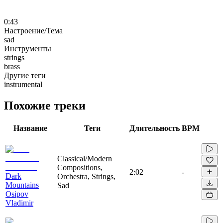
0:43
Настроение/Тема
sad
Инструменты
strings
brass
Другие теги
instrumental
Похожие треки
Название
Теги
Длительность
BPM
Classical/Modern
Compositions,
2:02
-
Dark
Orchestra, Strings,
Mountains
Sad
Osipov
Vladimir