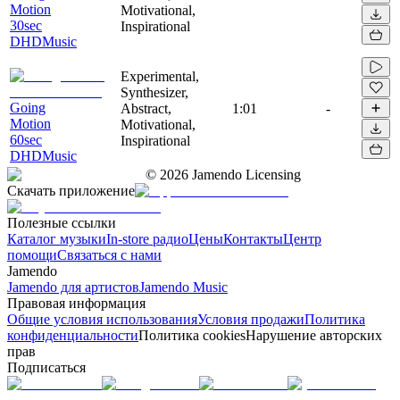
Motion
Motivational,
30sec
Inspirational
DHDMusic
Experimental,
Synthesizer,
Going
Abstract,
1:01
-
Motion
Motivational,
60sec
Inspirational
DHDMusic
©
2026
Jamendo Licensing
Скачать приложение
Полезные ссылки
Каталог музыки
In-store радио
Цены
Контакты
Центр
помощи
Связаться с нами
Jamendo
Jamendo для артистов
Jamendo Music
Правовая информация
Общие условия использования
Условия продажи
Политика
конфиденциальности
Политика cookies
Нарушение авторских
прав
Подписаться