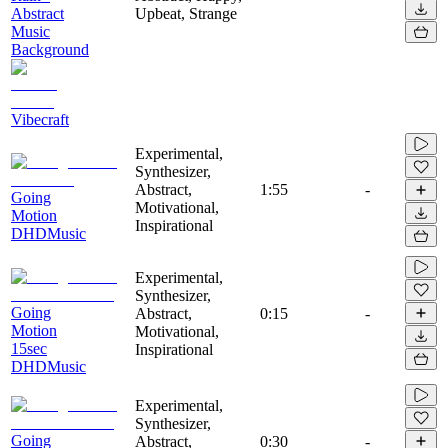
Abstract
Upbeat, Strange
Music
Background
Vibecraft
Experimental,
Synthesizer,
Abstract,
1:55
-
Going
Motivational,
Motion
Inspirational
DHDMusic
Experimental,
Synthesizer,
Going
Abstract,
0:15
-
Motion
Motivational,
15sec
Inspirational
DHDMusic
Experimental,
Synthesizer,
Going
Abstract,
0:30
-