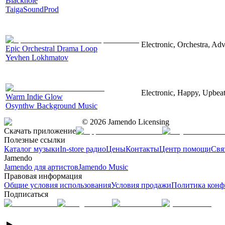
Blackhole
TaigaSoundProd
Electronic, Orchestra, Ad
Epic Orchestral Drama Loop
Yevhen Lokhmatov
Electronic, Happy, Upbea
Warm Indie Glow
Osynthw Background Music
©
2026
Jamendo Licensing
Скачать приложение
Полезные ссылки
Каталог музыки
In-store радио
Цены
Контакты
Центр помощи
Свя
Jamendo
Jamendo для артистов
Jamendo Music
Правовая информация
Общие условия использования
Условия продажи
Политика конф
Подписаться