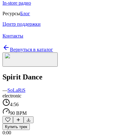
In-store радио
Ресурсы
Блог
Центр поддержки
Контакты
Вернуться в каталог
Spirit Dance
—
SoLaRiS
electronic
4:56
90 BPM
Купить трек
0:00