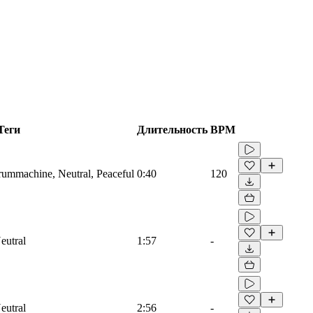
Теги
Длительность
BPM
Drummachine, Neutral, Peaceful
0:40
120
eutral
1:57
-
eutral
2:56
-