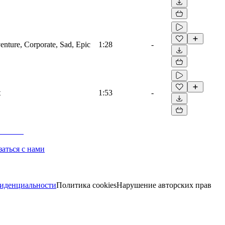
venture, Corporate, Sad, Epic
1:28
-
t
1:53
-
заться с нами
иденциальности
Политика cookies
Нарушение авторских прав