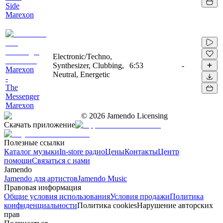
Side
Marexon
Electronic/Techno,
Synthesizer, Clubbing,
6:53
-
Marexon
Neutral, Energetic
-
The
Messenger
Marexon
©
2026
Jamendo Licensing
Скачать приложение
Полезные ссылки
Каталог музыки
In-store радио
Цены
Контакты
Центр
помощи
Связаться с нами
Jamendo
Jamendo для артистов
Jamendo Music
Правовая информация
Общие условия использования
Условия продажи
Политика
конфиденциальности
Политика cookies
Нарушение авторских
прав