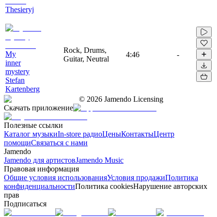
Thesieryj
Rock, Drums,
My
4:46
-
Guitar, Neutral
inner
mystery
Stefan
Kartenberg
©
2026
Jamendo Licensing
Скачать приложение
Полезные ссылки
Каталог музыки
In-store радио
Цены
Контакты
Центр
помощи
Связаться с нами
Jamendo
Jamendo для артистов
Jamendo Music
Правовая информация
Общие условия использования
Условия продажи
Политика
конфиденциальности
Политика cookies
Нарушение авторских
прав
Подписаться