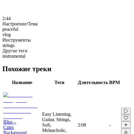
2:44
Настроение/Тема
peaceful
vlog
Инструменты
strings
Другие теги
instrumental
Похожие треки
Название
Теги
Длительность
BPM
Easy Listening,
Guitar, Strings,
Bliss –
Soft,
2:08
-
Calm
Melancholic,
Background