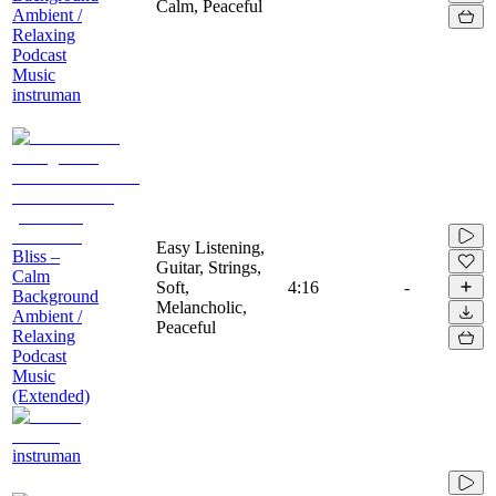
Calm, Peaceful
Ambient /
Relaxing
Podcast
Music
instruman
Easy Listening,
Bliss –
Guitar, Strings,
Calm
Soft,
4:16
-
Background
Melancholic,
Ambient /
Peaceful
Relaxing
Podcast
Music
(Extended)
instruman