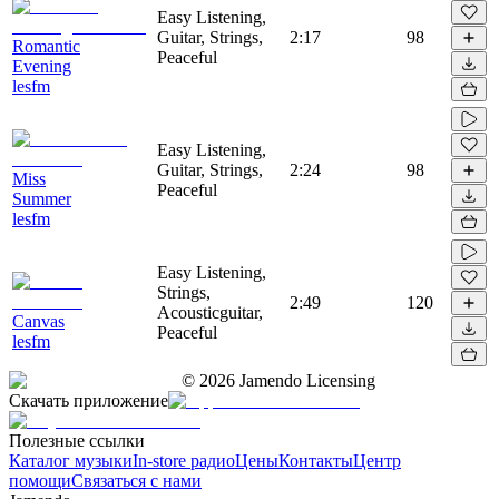
Easy Listening,
Guitar, Strings,
2:17
98
Romantic
Peaceful
Evening
lesfm
Easy Listening,
Guitar, Strings,
2:24
98
Miss
Peaceful
Summer
lesfm
Easy Listening,
Strings,
2:49
120
Acousticguitar,
Canvas
Peaceful
lesfm
©
2026
Jamendo Licensing
Скачать приложение
Полезные ссылки
Каталог музыки
In-store радио
Цены
Контакты
Центр
помощи
Связаться с нами