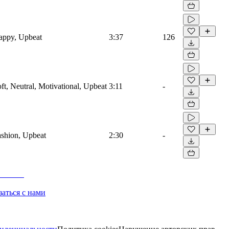
Happy, Upbeat
3:37
126
oft, Neutral, Motivational, Upbeat
3:11
-
Fashion, Upbeat
2:30
-
заться с нами