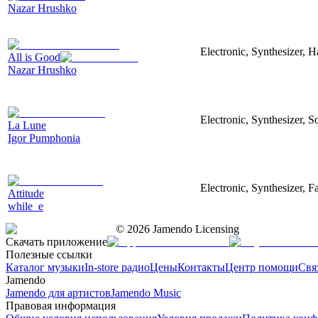
Nazar Hrushko
Electronic, Synthesizer, 
All is Good
Nazar Hrushko
Electronic, Synthesizer, S
La Lune
Igor Pumphonia
Electronic, Synthesizer, 
Attitude
while_e
©
2026
Jamendo Licensing
Скачать приложение
Полезные ссылки
Каталог музыки
In-store радио
Цены
Контакты
Центр помощи
Свя
Jamendo
Jamendo для артистов
Jamendo Music
Правовая информация