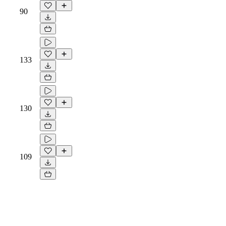
90
133
130
109