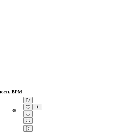
ность
BPM
88