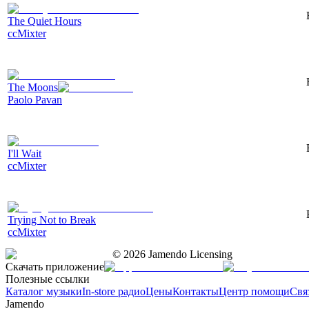
The Quiet Hours
ccMixter
The Moons
Paolo Pavan
I'll Wait
ccMixter
Trying Not to Break
ccMixter
©
2026
Jamendo Licensing
Скачать приложение
Полезные ссылки
Каталог музыки
In-store радио
Цены
Контакты
Центр помощи
Свя
Jamendo