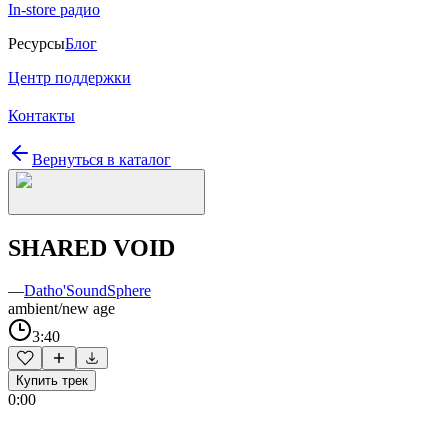
In-store радио
Ресурсы
Блог
Центр поддержки
Контакты
Вернуться в каталог
SHARED VOID
—
Datho'SoundSphere
ambient/new age
3:40
Купить трек
0:00