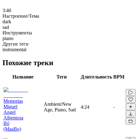
3:40
Настроение/Тема
dark
sad
Инструменты
piano
Другие теги
instrumental
Похожие треки
Название
Теги
Длительность
BPM
Memorias
Ambient/New
Miguel
4:24
-
Age, Piano, Sad
Angel
Albentosa
Bó
(MaaBo)