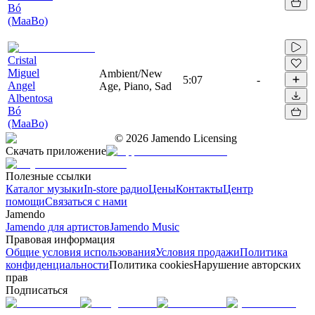
Bó
(MaaBo)
Cristal
Miguel
Ambient/New
5:07
-
Angel
Age, Piano, Sad
Albentosa
Bó
(MaaBo)
©
2026
Jamendo Licensing
Скачать приложение
Полезные ссылки
Каталог музыки
In-store радио
Цены
Контакты
Центр
помощи
Связаться с нами
Jamendo
Jamendo для артистов
Jamendo Music
Правовая информация
Общие условия использования
Условия продажи
Политика
конфиденциальности
Политика cookies
Нарушение авторских
прав
Подписаться