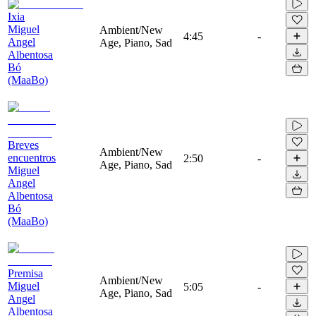
Ixia
Miguel
Ambient/New
4:45
-
Angel
Age, Piano, Sad
Albentosa
Bó
(MaaBo)
Breves
Ambient/New
encuentros
2:50
-
Age, Piano, Sad
Miguel
Angel
Albentosa
Bó
(MaaBo)
Premisa
Ambient/New
Miguel
5:05
-
Age, Piano, Sad
Angel
Albentosa