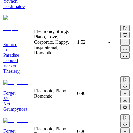
Yevhen
Lokhmatov
Electronic, Strings,
Piano, Love,
Corporate, Happy,
1:52
-
Sunrise
Inspirational,
in
Romantic
Paradise
Looped
Version
Thesieryj
Electronic, Piano,
Forget
0:49
-
Romantic
Me
Not
Grumpynora
Electronic, Piano,
Forget
0:26
-