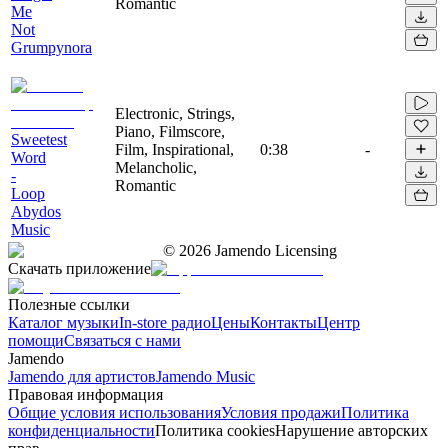
Romantic
Me
Not
Grumpynora
Electronic, Strings,
Piano, Filmscore,
Sweetest
Film, Inspirational,
0:38
-
Word
Melancholic,
-
Romantic
Loop
Abydos
Music
©
2026
Jamendo Licensing
Скачать приложение
Полезные ссылки
Каталог музыки
In-store радио
Цены
Контакты
Центр
помощи
Связаться с нами
Jamendo
Jamendo для артистов
Jamendo Music
Правовая информация
Общие условия использования
Условия продажи
Политика
конфиденциальности
Политика cookies
Нарушение авторских