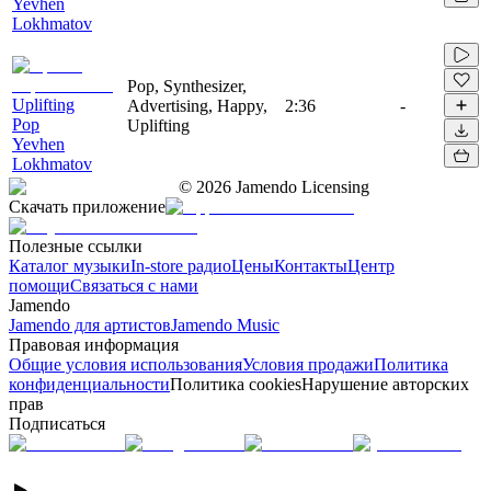
Yevhen
Lokhmatov
Pop, Synthesizer,
Uplifting
Advertising, Happy,
2:36
-
Pop
Uplifting
Yevhen
Lokhmatov
©
2026
Jamendo Licensing
Скачать приложение
Полезные ссылки
Каталог музыки
In-store радио
Цены
Контакты
Центр
помощи
Связаться с нами
Jamendo
Jamendo для артистов
Jamendo Music
Правовая информация
Общие условия использования
Условия продажи
Политика
конфиденциальности
Политика cookies
Нарушение авторских
прав
Подписаться