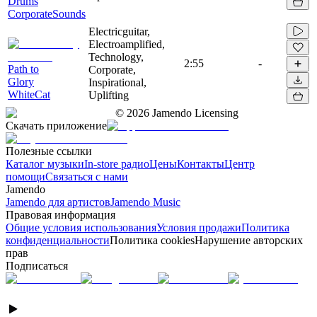
Drums
CorporateSounds
Electricguitar,
Electroamplified,
Technology,
2:55
-
Path to
Corporate,
Glory
Inspirational,
WhiteCat
Uplifting
©
2026
Jamendo Licensing
Скачать приложение
Полезные ссылки
Каталог музыки
In-store радио
Цены
Контакты
Центр
помощи
Связаться с нами
Jamendo
Jamendo для артистов
Jamendo Music
Правовая информация
Общие условия использования
Условия продажи
Политика
конфиденциальности
Политика cookies
Нарушение авторских
прав
Подписаться