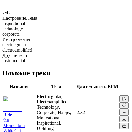
2:42
Настроение/Тема
inspirational
technology
corporate
Инструменты
electricguitar
electroamplified
Другие теги
instrumental
Похожие треки
Название
Теги
Длительность
BPM
Electricguitar,
Electroamplified,
Technology,
Corporate, Happy,
2:32
-
Ride
Motivational,
the
Inspirational,
Momentum
Uplifting
WhiteCat