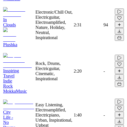
Electronic/Chill Out,
Electricguitar,
In
Electroamplified,
Clouds
2:31
94
Nature, Holiday,
Neutral,
Inspirational
Plushka
Rock, Drums,
Electricguitar,
Inspiring
2:20
-
Cinematic,
Travel
Inspirational
Indie
Rock
MokkaMusic
Easy Listening,
Electroamplified,
City
Electricpiano,
1:40
-
Life -
Urban, Inspirational,
No
Upbeat