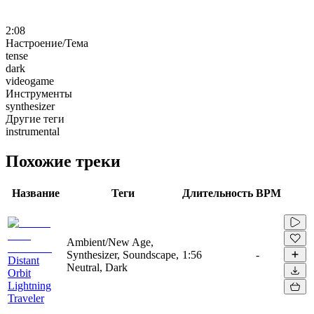
2:08
Настроение/Тема
tense
dark
videogame
Инструменты
synthesizer
Другие теги
instrumental
Похожие треки
Название
Теги
Длительность
BPM
Ambient/New Age,
Synthesizer, Soundscape,
1:56
-
Distant
Neutral, Dark
Orbit
Lightning
Traveler