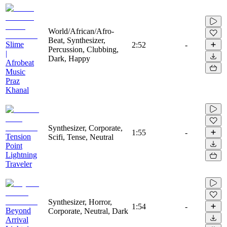
World/African/Afro-
Beat, Synthesizer,
Slime
2:52
-
Percussion, Clubbing,
|
Dark, Happy
Afrobeat
Music
Praz
Khanal
Synthesizer, Corporate,
1:55
-
Tension
Scifi, Tense, Neutral
Point
Lightning
Traveler
Synthesizer, Horror,
1:54
-
Beyond
Corporate, Neutral, Dark
Arrival