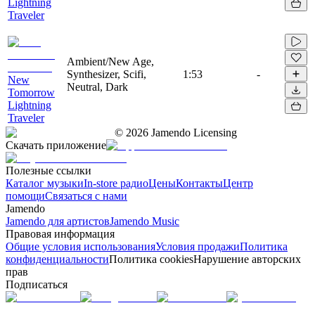
Lightning
Traveler
Ambient/New Age,
Synthesizer, Scifi,
1:53
-
New
Neutral, Dark
Tomorrow
Lightning
Traveler
©
2026
Jamendo Licensing
Скачать приложение
Полезные ссылки
Каталог музыки
In-store радио
Цены
Контакты
Центр
помощи
Связаться с нами
Jamendo
Jamendo для артистов
Jamendo Music
Правовая информация
Общие условия использования
Условия продажи
Политика
конфиденциальности
Политика cookies
Нарушение авторских
прав
Подписаться