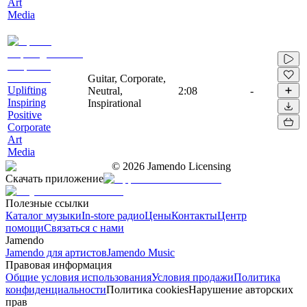
Art
Media
Guitar, Corporate,
Uplifting
Neutral,
2:08
-
Inspiring
Inspirational
Positive
Corporate
Art
Media
©
2026
Jamendo Licensing
Скачать приложение
Полезные ссылки
Каталог музыки
In-store радио
Цены
Контакты
Центр
помощи
Связаться с нами
Jamendo
Jamendo для артистов
Jamendo Music
Правовая информация
Общие условия использования
Условия продажи
Политика
конфиденциальности
Политика cookies
Нарушение авторских
прав