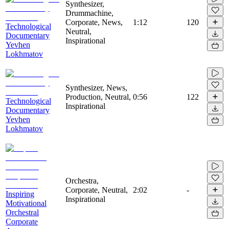
Synthesizer,
Drummachine,
Corporate, News,
1:12
120
Technological
Neutral,
Documentary
Inspirational
Yevhen
Lokhmatov
Synthesizer, News,
Production, Neutral,
0:56
122
Technological
Inspirational
Documentary
Yevhen
Lokhmatov
Orchestra,
Corporate, Neutral,
2:02
-
Inspiring
Inspirational
Motivational
Orchestral
Corporate