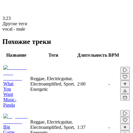
3:23
Другие теги
vocal - male
Похожие треки
Название
Теги
Длительность
BPM
Reggae, Electricguitar,
What
Electroamplified, Sport,
2:00
-
You
Energetic
Want
Music-
Panda
Reggae, Electricguitar,
Big
Electroamplified, Sport,
1:37
-
Game
Energetic