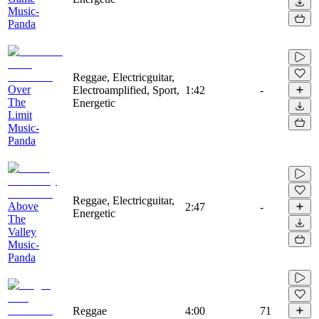
Music-
Panda
Reggae, Electricguitar,
Over
Electroamplified, Sport,
1:42
-
The
Energetic
Limit
Music-
Panda
Reggae, Electricguitar,
Above
2:47
-
Energetic
The
Valley
Music-
Panda
Reggae
4:00
71