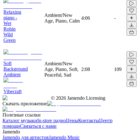
Relaxing
Ambient/New
piano -
4:06
-
Age, Piano, Calm
Wet
Robin
Wild
Green
Soft
Ambient/New
Background
Age, Piano, Soft,
2:08
109
Ambient
Peaceful, Sad
Vibecraft
©
2026
Jamendo Licensing
Скачать приложение
Полезные ссылки
Каталог музыки
In-store радио
Цены
Контакты
Центр
помощи
Связаться с нами
Jamendo
Jamendo для артистов
Jamendo Music