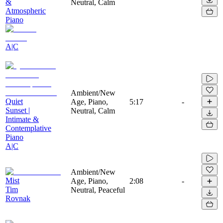
&
Neutral, Calm
Atmospheric
Piano
A|C
Ambient/New
Quiet
Age, Piano,
5:17
-
Sunset |
Neutral, Calm
Intimate &
Contemplative
Piano
A|C
Ambient/New
Mist
Age, Piano,
2:08
-
Tim
Neutral, Peaceful
Rovnak