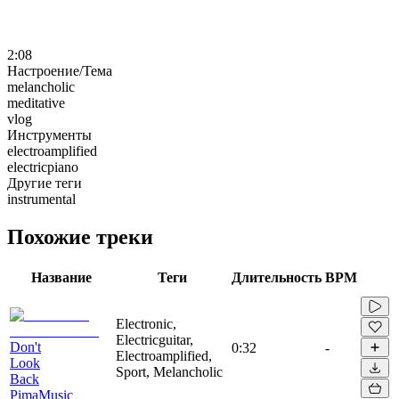
2:08
Настроение/Тема
melancholic
meditative
vlog
Инструменты
electroamplified
electricpiano
Другие теги
instrumental
Похожие треки
Название
Теги
Длительность
BPM
Electronic,
Electricguitar,
Don't
0:32
-
Electroamplified,
Look
Sport, Melancholic
Back
PimaMusic