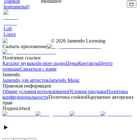
Traphop
Meditative
Instrumental]
Lofi
Lopez
©
2026
Jamendo Licensing
Скачать приложение
Полезные ссылки
Каталог музыки
In-store радио
Цены
Контакты
Центр
помощи
Связаться с нами
Jamendo
Jamendo для артистов
Jamendo Music
Правовая информация
Общие условия использования
Условия продажи
Политика
конфиденциальности
Политика cookies
Нарушение авторских
прав
Подписаться