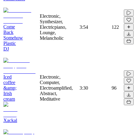
Electronic,
Synthesizer,
Come
Electricpiano,
3:54
122
Back
Lounge,
Somehow
Melancholic
Plastic
DJ
Iced
Electronic,
coffee
Computer,
&amp;
Electroamplified,
3:30
96
Irish
Abstract,
cream
Meditative
Xackal