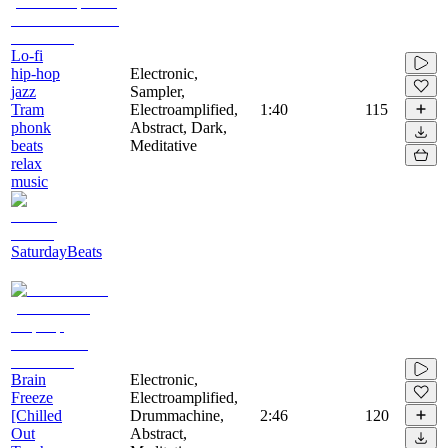
Lo-fi
hip-hop
Electronic,
jazz
Sampler,
Tram
Electroamplified,
1:40
115
phonk
Abstract, Dark,
beats
Meditative
relax
music
SaturdayBeats
Brain
Electronic,
Freeze
Electroamplified,
[Chilled
Drummachine,
2:46
120
Out
Abstract,