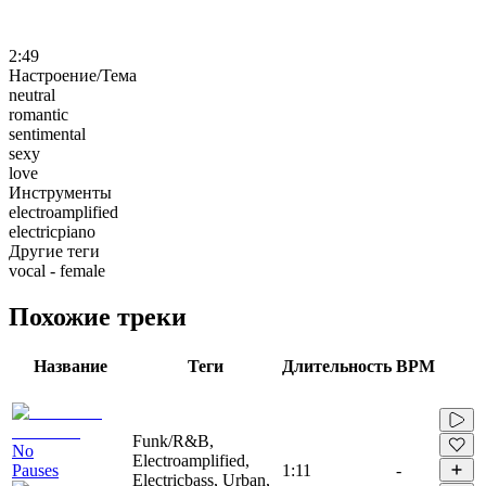
2:49
Настроение/Тема
neutral
romantic
sentimental
sexy
love
Инструменты
electroamplified
electricpiano
Другие теги
vocal - female
Похожие треки
Название
Теги
Длительность
BPM
Funk/R&B,
No
Electroamplified,
Pauses
1:11
-
Electricbass, Urban,