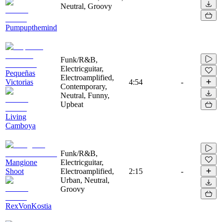
Neutral, Groovy
Pumpupthemind
Funk/R&B,
Electricguitar,
Pequeñas
Electroamplified,
Victorias
4:54
-
Contemporary,
Neutral, Funny,
Upbeat
Living
Camboya
Funk/R&B,
Mangione
Electricguitar,
Shoot
Electroamplified,
2:15
-
Urban, Neutral,
Groovy
RexVonKostia