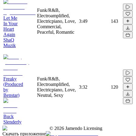
Funk/R&B,
Electroamplified,
Let Me
Electricpiano, Love,
3:49
143
In Your
Commercial,
Heart
Peaceful, Romantic
Again
ShaQ
Muzik
Freaky
Funk/R&B,
(Produced
Electroamplified,
3:32
120
by
Electricpiano, Love,
Benstar)
Neutral, Sexy
Buck
Slenderly
©
2026
Jamendo Licensing
Скачать приложение