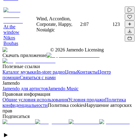
Wind, Accordion,
Corporate, Happy,
2:07
123
At the
Nostalgic
window
Nikos
Boubas
©
2026
Jamendo Licensing
Скачать приложение
Полезные ссылки
Каталог музыки
In-store радио
Цены
Контакты
Центр
помощи
Связаться с нами
Jamendo
Jamendo для артистов
Jamendo Music
Правовая информация
Общие условия использования
Условия продажи
Политика
конфиденциальности
Политика cookies
Нарушение авторских
прав
Подписаться