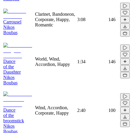
Clarinet, Bandoneon,
Corporate, Happy,
3:08
146
Carrousel
Romantic
Nikos
Boubas
World, Wind,
Dance
1:34
146
Accordion, Happy
of the
Daughter
Nikos
Boubas
Wind, Accordion,
Dance
2:40
100
Corporate, Happy
of the
broomstick
Nikos
Boubas