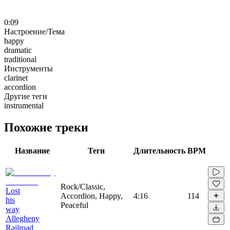
0:09
Настроение/Тема
happy
dramatic
traditional
Инструменты
clarinet
accordion
Другие теги
instrumental
Похожие треки
Название
Теги
Длительность
BPM
Rock/Classic,
Lost
Accordion, Happy,
4:16
114
his
Peaceful
way
Allegheny
Railroad