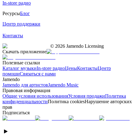
In-store радио
Ресурсы
Блог
Центр поддержки
Контакты
©
2026
Jamendo Licensing
Скачать приложение
Полезные ссылки
Каталог музыки
In-store радио
Цены
Контакты
Центр
помощи
Связаться с нами
Jamendo
Jamendo для артистов
Jamendo Music
Правовая информация
Общие условия использования
Условия продажи
Политика
конфиденциальности
Политика cookies
Нарушение авторских
прав
Подписаться