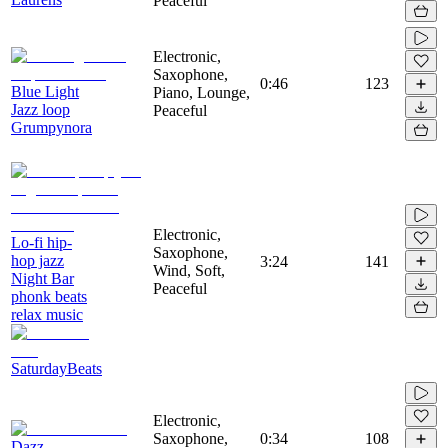
Peaceful
Electronic,
Saxophone,
0:46
123
Blue Light
Piano, Lounge,
Jazz loop
Peaceful
Grumpynora
Electronic,
Lo-fi hip-
Saxophone,
hop jazz
3:24
141
Wind, Soft,
Night Bar
Peaceful
phonk beats
relax music
SaturdayBeats
Electronic,
Saxophone,
0:34
108
Dazz