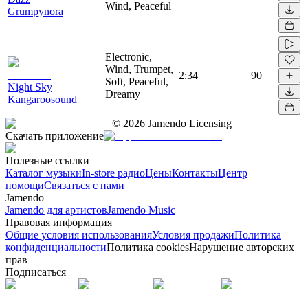
Wind, Peaceful
Grumpynora
Electronic,
Wind, Trumpet,
2:34
90
Soft, Peaceful,
Night Sky
Dreamy
Kangaroosound
©
2026
Jamendo Licensing
Скачать приложение
Полезные ссылки
Каталог музыки
In-store радио
Цены
Контакты
Центр
помощи
Связаться с нами
Jamendo
Jamendo для артистов
Jamendo Music
Правовая информация
Общие условия использования
Условия продажи
Политика
конфиденциальности
Политика cookies
Нарушение авторских
прав
Подписаться