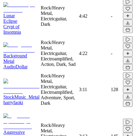
Rock/Heavy
Metal,
Lunar
4:42
-
Electricguitar,
Eclipse
Dark
Crypt of
Insomnia
Rock/Heavy
Metal,
Electricguitar,
4:22
-
Background
Electroamplified,
Metal
Action, Dark, Sad
AudioDollar
Rock/Heavy
Metal,
Electricguitar,
3:11
128
Electroamplified,
StockMusic_Metal
Adventure, Sport,
harryfaoki
Dark
Rock/Heavy
Metal,
Aggressive