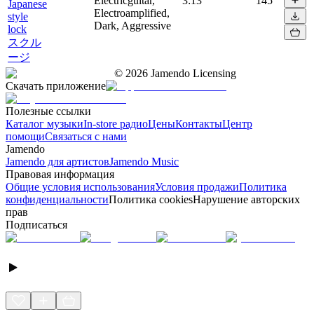
Electricguitar,
3:13
145
Japanese
Electroamplified,
style
Dark, Aggressive
lock
スクル
ージ
©
2026
Jamendo Licensing
Скачать приложение
Полезные ссылки
Каталог музыки
In-store радио
Цены
Контакты
Центр
помощи
Связаться с нами
Jamendo
Jamendo для артистов
Jamendo Music
Правовая информация
Общие условия использования
Условия продажи
Политика
конфиденциальности
Политика cookies
Нарушение авторских
прав
Подписаться