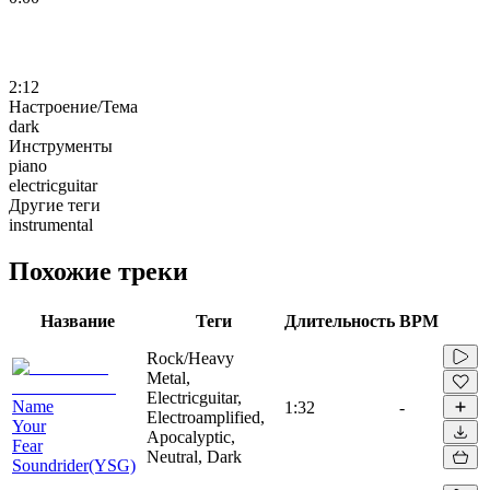
2:12
Настроение/Тема
dark
Инструменты
piano
electricguitar
Другие теги
instrumental
Похожие треки
Название
Теги
Длительность
BPM
Rock/Heavy
Metal,
Electricguitar,
Name
1:32
-
Electroamplified,
Your
Apocalyptic,
Fear
Neutral, Dark
Soundrider(YSG)