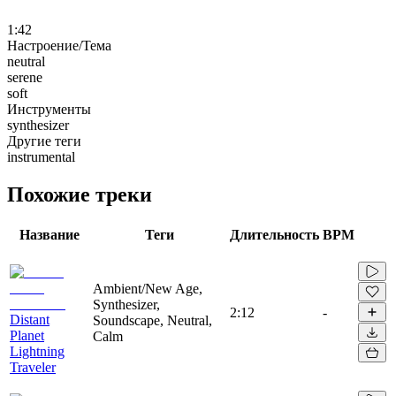
1:42
Настроение/Тема
neutral
serene
soft
Инструменты
synthesizer
Другие теги
instrumental
Похожие треки
Название
Теги
Длительность
BPM
Ambient/New Age,
Synthesizer,
2:12
-
Distant
Soundscape, Neutral,
Planet
Calm
Lightning
Traveler