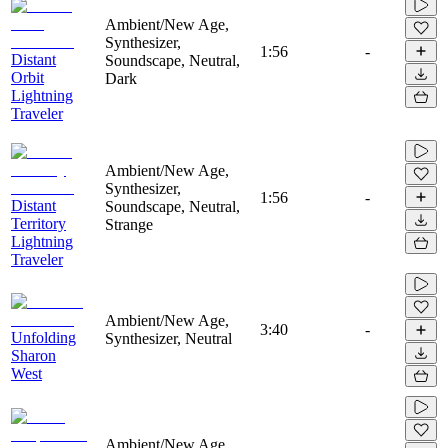
Ambient/New Age,
Synthesizer,
1:56
-
Distant
Soundscape, Neutral,
Orbit
Dark
Lightning
Traveler
Ambient/New Age,
Synthesizer,
1:56
-
Distant
Soundscape, Neutral,
Territory
Strange
Lightning
Traveler
Ambient/New Age,
3:40
-
Unfolding
Synthesizer, Neutral
Sharon
West
Ambient/New Age,