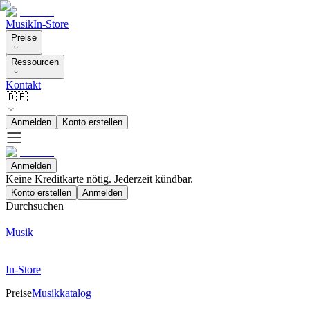
Musik
In-Store
Preise
Ressourcen
Kontakt
🇩🇪
Anmelden
Konto erstellen
Anmelden
Keine Kreditkarte nötig. Jederzeit kündbar.
Konto erstellen
Anmelden
Durchsuchen
Musik
In-Store
Preise
Musikkatalog