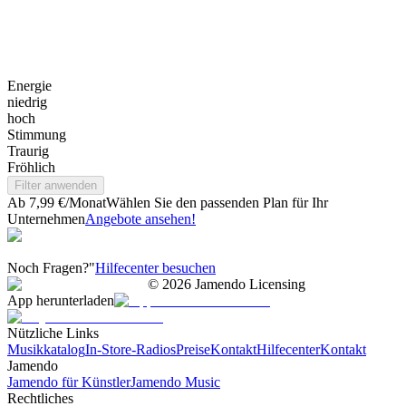
Energie
niedrig
hoch
Stimmung
Traurig
Fröhlich
Filter anwenden
Ab 7,99 €/Monat
Wählen Sie den passenden Plan für Ihr
Unternehmen
Angebote ansehen!
Noch Fragen?"
Hilfecenter besuchen
©
2026
Jamendo Licensing
App herunterladen
Nützliche Links
Musikkatalog
In-Store-Radios
Preise
Kontakt
Hilfecenter
Kontakt
Jamendo
Jamendo für Künstler
Jamendo Music
Rechtliches