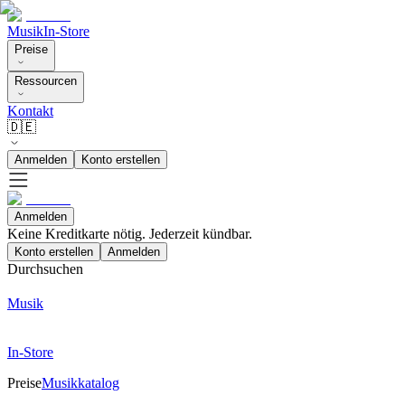
Musik
In-Store
Preise
Ressourcen
Kontakt
🇩🇪
Anmelden
Konto erstellen
Anmelden
Keine Kreditkarte nötig. Jederzeit kündbar.
Konto erstellen
Anmelden
Durchsuchen
Musik
In-Store
Preise
Musikkatalog