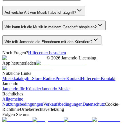
Auf welche Art von Musik habe ich Zugriff?
Wie kann ich die Musik in meinem Geschäft abspielen?
Wie teilt Jamendo die Einnahmen mit den Künstlern?
Noch Fragen?
Hilfecenter besuchen
©
2026
Jamendo Licensing
App herunterladen
Nützliche Links
Musikkatalog
In-Store-Radios
Preise
Kontakt
Hilfecenter
Kontakt
Jamendo
Jamendo für Künstler
Jamendo Music
Rechtliches
Allgemeine
Nutzungsbedingungen
Verkaufsbedingungen
Datenschutz
Cookie-
Richtlinie
Urheberrechtsverletzung
Folgen Sie uns