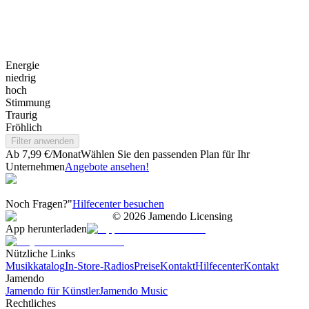
Energie
niedrig
hoch
Stimmung
Traurig
Fröhlich
Filter anwenden
Ab 7,99 €/Monat
Wählen Sie den passenden Plan für Ihr
Unternehmen
Angebote ansehen!
Noch Fragen?"
Hilfecenter besuchen
©
2026
Jamendo Licensing
App herunterladen
Nützliche Links
Musikkatalog
In-Store-Radios
Preise
Kontakt
Hilfecenter
Kontakt
Jamendo
Jamendo für Künstler
Jamendo Music
Rechtliches