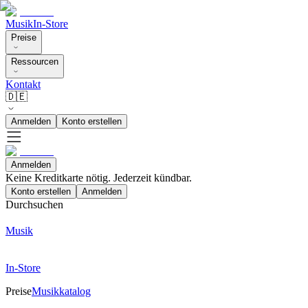
Musik
In-Store
Preise
Ressourcen
Kontakt
🇩🇪
Anmelden
Konto erstellen
Anmelden
Keine Kreditkarte nötig. Jederzeit kündbar.
Konto erstellen
Anmelden
Durchsuchen
Musik
In-Store
Preise
Musikkatalog