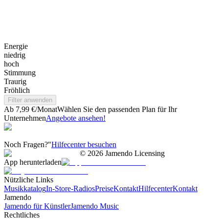
Energie
niedrig
hoch
Stimmung
Traurig
Fröhlich
Filter anwenden
Ab 7,99 €/Monat
Wählen Sie den passenden Plan für Ihr
Unternehmen
Angebote ansehen!
Noch Fragen?"
Hilfecenter besuchen
©
2026
Jamendo Licensing
App herunterladen
Nützliche Links
Musikkatalog
In-Store-Radios
Preise
Kontakt
Hilfecenter
Kontakt
Jamendo
Jamendo für Künstler
Jamendo Music
Rechtliches