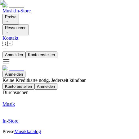
Musik
In-Store
Preise
Ressourcen
Kontakt
🇩🇪
Anmelden
Konto erstellen
Anmelden
Keine Kreditkarte nötig. Jederzeit kündbar.
Konto erstellen
Anmelden
Durchsuchen
Musik
In-Store
Preise
Musikkatalog