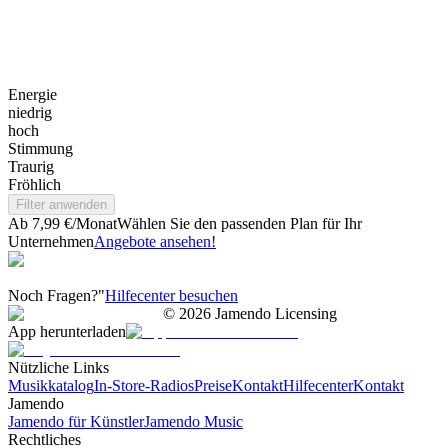
Energie
niedrig
hoch
Stimmung
Traurig
Fröhlich
Filter anwenden
Ab 7,99 €/Monat
Wählen Sie den passenden Plan für Ihr
Unternehmen
Angebote ansehen!
Noch Fragen?"
Hilfecenter besuchen
©
2026
Jamendo Licensing
App herunterladen
Nützliche Links
Musikkatalog
In-Store-Radios
Preise
Kontakt
Hilfecenter
Kontakt
Jamendo
Jamendo für Künstler
Jamendo Music
Rechtliches