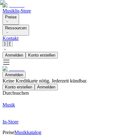
Musik
In-Store
Preise
Ressourcen
Kontakt
🇩🇪
Anmelden
Konto erstellen
Anmelden
Keine Kreditkarte nötig. Jederzeit kündbar.
Konto erstellen
Anmelden
Durchsuchen
Musik
In-Store
Preise
Musikkatalog