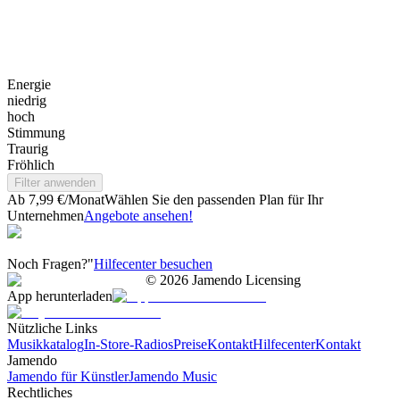
Energie
niedrig
hoch
Stimmung
Traurig
Fröhlich
Filter anwenden
Ab 7,99 €/Monat
Wählen Sie den passenden Plan für Ihr
Unternehmen
Angebote ansehen!
Noch Fragen?"
Hilfecenter besuchen
©
2026
Jamendo Licensing
App herunterladen
Nützliche Links
Musikkatalog
In-Store-Radios
Preise
Kontakt
Hilfecenter
Kontakt
Jamendo
Jamendo für Künstler
Jamendo Music
Rechtliches