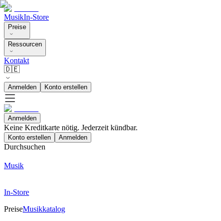
Musik
In-Store
Preise
Ressourcen
Kontakt
🇩🇪
Anmelden
Konto erstellen
Anmelden
Keine Kreditkarte nötig. Jederzeit kündbar.
Konto erstellen
Anmelden
Durchsuchen
Musik
In-Store
Preise
Musikkatalog