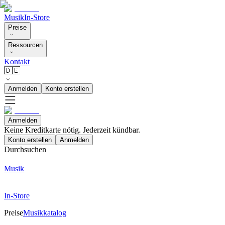
Musik
In-Store
Preise
Ressourcen
Kontakt
🇩🇪
Anmelden
Konto erstellen
Anmelden
Keine Kreditkarte nötig. Jederzeit kündbar.
Konto erstellen
Anmelden
Durchsuchen
Musik
In-Store
Preise
Musikkatalog