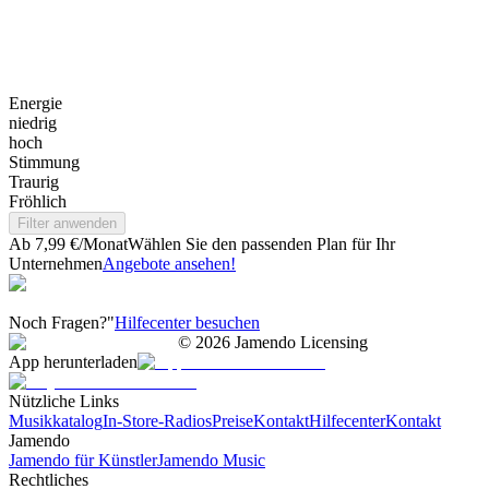
Energie
niedrig
hoch
Stimmung
Traurig
Fröhlich
Filter anwenden
Ab 7,99 €/Monat
Wählen Sie den passenden Plan für Ihr
Unternehmen
Angebote ansehen!
Noch Fragen?"
Hilfecenter besuchen
©
2026
Jamendo Licensing
App herunterladen
Nützliche Links
Musikkatalog
In-Store-Radios
Preise
Kontakt
Hilfecenter
Kontakt
Jamendo
Jamendo für Künstler
Jamendo Music
Rechtliches