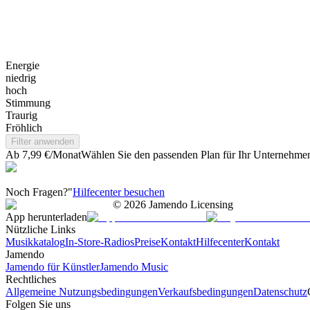
Energie
niedrig
hoch
Stimmung
Traurig
Fröhlich
Filter anwenden
Ab 7,99 €/Monat
Wählen Sie den passenden Plan für Ihr Unternehme
Noch Fragen?"
Hilfecenter besuchen
©
2026
Jamendo Licensing
App herunterladen
Nützliche Links
Musikkatalog
In-Store-Radios
Preise
Kontakt
Hilfecenter
Kontakt
Jamendo
Jamendo für Künstler
Jamendo Music
Rechtliches
Allgemeine Nutzungsbedingungen
Verkaufsbedingungen
Datenschutz
Folgen Sie uns