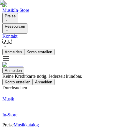
Musik
In-Store
Preise
Ressourcen
Kontakt
🇩🇪
Anmelden
Konto erstellen
Anmelden
Keine Kreditkarte nötig. Jederzeit kündbar.
Konto erstellen
Anmelden
Durchsuchen
Musik
In-Store
Preise
Musikkatalog