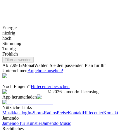
Energie
niedrig
hoch
Stimmung
Traurig
Fröhlich
Filter anwenden
Ab 7,99 €/Monat
Wählen Sie den passenden Plan für Ihr
Unternehmen
Angebote ansehen!
Noch Fragen?"
Hilfecenter besuchen
©
2026
Jamendo Licensing
App herunterladen
Nützliche Links
Musikkatalog
In-Store-Radios
Preise
Kontakt
Hilfecenter
Kontakt
Jamendo
Jamendo für Künstler
Jamendo Music
Rechtliches