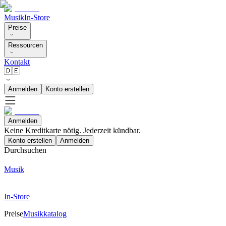
Musik
In-Store
Preise
Ressourcen
Kontakt
🇩🇪
Anmelden
Konto erstellen
Anmelden
Keine Kreditkarte nötig. Jederzeit kündbar.
Konto erstellen
Anmelden
Durchsuchen
Musik
In-Store
Preise
Musikkatalog