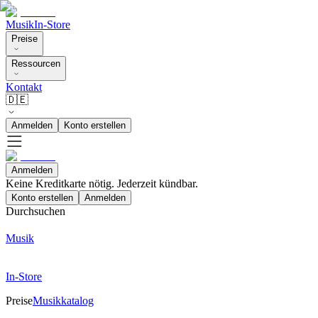
Musik
In-Store
Preise
Ressourcen
Kontakt
🇩🇪
Anmelden
Konto erstellen
Anmelden
Keine Kreditkarte nötig. Jederzeit kündbar.
Konto erstellen
Anmelden
Durchsuchen
Musik
In-Store
Preise
Musikkatalog