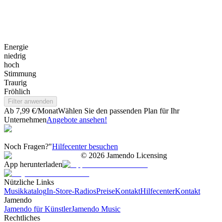
Energie
niedrig
hoch
Stimmung
Traurig
Fröhlich
Filter anwenden
Ab 7,99 €/Monat
Wählen Sie den passenden Plan für Ihr
Unternehmen
Angebote ansehen!
Noch Fragen?"
Hilfecenter besuchen
©
2026
Jamendo Licensing
App herunterladen
Nützliche Links
Musikkatalog
In-Store-Radios
Preise
Kontakt
Hilfecenter
Kontakt
Jamendo
Jamendo für Künstler
Jamendo Music
Rechtliches