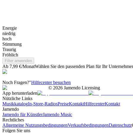
Energie
niedrig
hoch
Stimmung
Traurig
Fröhlich
Filter anwenden
Ab 7,99 €/Monat
Wählen Sie den passenden Plan für Ihr Unternehme
Noch Fragen?"
Hilfecenter besuchen
©
2026
Jamendo Licensing
App herunterladen
Nützliche Links
Musikkatalog
In-Store-Radios
Preise
Kontakt
Hilfecenter
Kontakt
Jamendo
Jamendo für Künstler
Jamendo Music
Rechtliches
Allgemeine Nutzungsbedingungen
Verkaufsbedingungen
Datenschutz
Folgen Sie uns