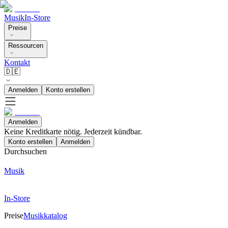
Musik
In-Store
Preise
Ressourcen
Kontakt
🇩🇪
Anmelden
Konto erstellen
Anmelden
Keine Kreditkarte nötig. Jederzeit kündbar.
Konto erstellen
Anmelden
Durchsuchen
Musik
In-Store
Preise
Musikkatalog