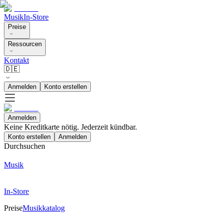
Musik
In-Store
Preise
Ressourcen
Kontakt
🇩🇪
Anmelden
Konto erstellen
Anmelden
Keine Kreditkarte nötig. Jederzeit kündbar.
Konto erstellen
Anmelden
Durchsuchen
Musik
In-Store
Preise
Musikkatalog