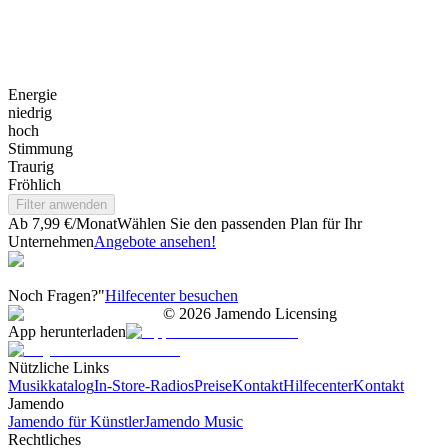
Energie
niedrig
hoch
Stimmung
Traurig
Fröhlich
Filter anwenden
Ab 7,99 €/Monat
Wählen Sie den passenden Plan für Ihr
Unternehmen
Angebote ansehen!
Noch Fragen?"
Hilfecenter besuchen
©
2026
Jamendo Licensing
App herunterladen
Nützliche Links
Musikkatalog
In-Store-Radios
Preise
Kontakt
Hilfecenter
Kontakt
Jamendo
Jamendo für Künstler
Jamendo Music
Rechtliches