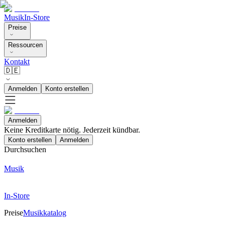
Musik
In-Store
Preise
Ressourcen
Kontakt
🇩🇪
Anmelden
Konto erstellen
Anmelden
Keine Kreditkarte nötig. Jederzeit kündbar.
Konto erstellen
Anmelden
Durchsuchen
Musik
In-Store
Preise
Musikkatalog