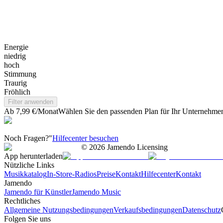
Energie
niedrig
hoch
Stimmung
Traurig
Fröhlich
Filter anwenden
Ab 7,99 €/Monat
Wählen Sie den passenden Plan für Ihr Unternehme
Noch Fragen?"
Hilfecenter besuchen
©
2026
Jamendo Licensing
App herunterladen
Nützliche Links
Musikkatalog
In-Store-Radios
Preise
Kontakt
Hilfecenter
Kontakt
Jamendo
Jamendo für Künstler
Jamendo Music
Rechtliches
Allgemeine Nutzungsbedingungen
Verkaufsbedingungen
Datenschutz
Folgen Sie uns