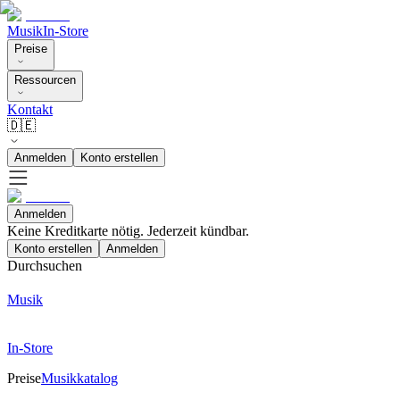
Musik
In-Store
Preise
Ressourcen
Kontakt
🇩🇪
Anmelden
Konto erstellen
Anmelden
Keine Kreditkarte nötig. Jederzeit kündbar.
Konto erstellen
Anmelden
Durchsuchen
Musik
In-Store
Preise
Musikkatalog