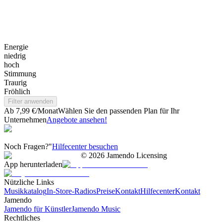
Energie
niedrig
hoch
Stimmung
Traurig
Fröhlich
Filter anwenden
Ab 7,99 €/Monat
Wählen Sie den passenden Plan für Ihr
Unternehmen
Angebote ansehen!
Noch Fragen?"
Hilfecenter besuchen
©
2026
Jamendo Licensing
App herunterladen
Nützliche Links
Musikkatalog
In-Store-Radios
Preise
Kontakt
Hilfecenter
Kontakt
Jamendo
Jamendo für Künstler
Jamendo Music
Rechtliches