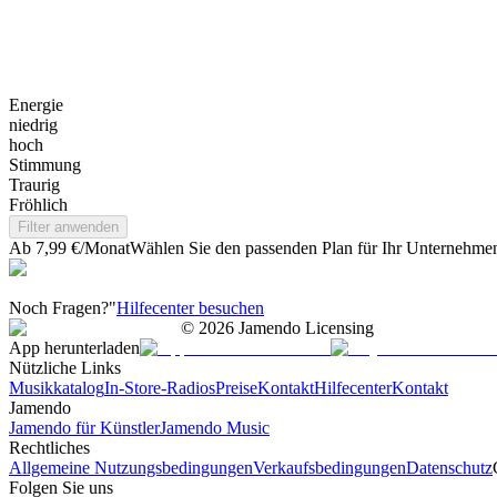
Energie
niedrig
hoch
Stimmung
Traurig
Fröhlich
Filter anwenden
Ab 7,99 €/Monat
Wählen Sie den passenden Plan für Ihr Unternehme
Noch Fragen?"
Hilfecenter besuchen
©
2026
Jamendo Licensing
App herunterladen
Nützliche Links
Musikkatalog
In-Store-Radios
Preise
Kontakt
Hilfecenter
Kontakt
Jamendo
Jamendo für Künstler
Jamendo Music
Rechtliches
Allgemeine Nutzungsbedingungen
Verkaufsbedingungen
Datenschutz
Folgen Sie uns