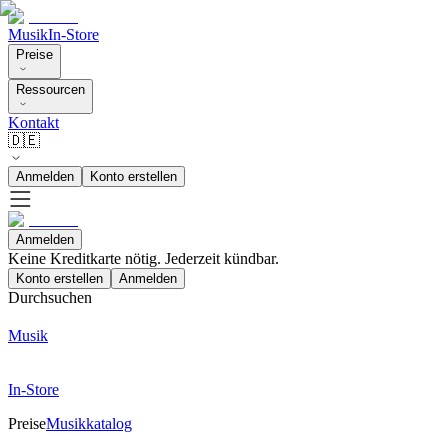
Musik
In-Store
Preise
Ressourcen
Kontakt
🇩🇪
Anmelden
Konto erstellen
Anmelden
Keine Kreditkarte nötig. Jederzeit kündbar.
Konto erstellen
Anmelden
Durchsuchen
Musik
In-Store
Preise
Musikkatalog