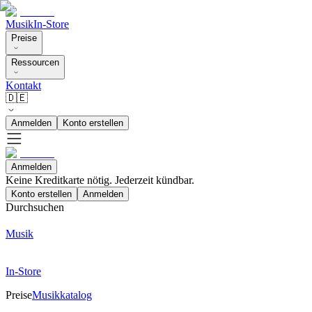
Musik
In-Store
Preise
Ressourcen
Kontakt
🇩🇪
Anmelden
Konto erstellen
Anmelden
Keine Kreditkarte nötig. Jederzeit kündbar.
Konto erstellen
Anmelden
Durchsuchen
Musik
In-Store
Preise
Musikkatalog