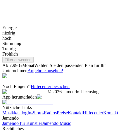
Energie
niedrig
hoch
Stimmung
Traurig
Fröhlich
Filter anwenden
Ab 7,99 €/Monat
Wählen Sie den passenden Plan für Ihr
Unternehmen
Angebote ansehen!
Noch Fragen?"
Hilfecenter besuchen
©
2026
Jamendo Licensing
App herunterladen
Nützliche Links
Musikkatalog
In-Store-Radios
Preise
Kontakt
Hilfecenter
Kontakt
Jamendo
Jamendo für Künstler
Jamendo Music
Rechtliches