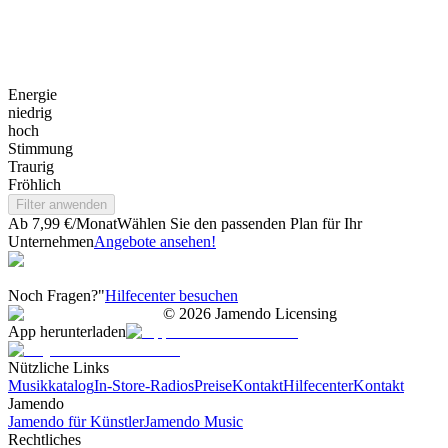
Energie
niedrig
hoch
Stimmung
Traurig
Fröhlich
Filter anwenden
Ab 7,99 €/Monat
Wählen Sie den passenden Plan für Ihr
Unternehmen
Angebote ansehen!
Noch Fragen?"
Hilfecenter besuchen
©
2026
Jamendo Licensing
App herunterladen
Nützliche Links
Musikkatalog
In-Store-Radios
Preise
Kontakt
Hilfecenter
Kontakt
Jamendo
Jamendo für Künstler
Jamendo Music
Rechtliches