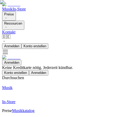
Musik
In-Store
Preise
Ressourcen
Kontakt
🇩🇪
Anmelden
Konto erstellen
Anmelden
Keine Kreditkarte nötig. Jederzeit kündbar.
Konto erstellen
Anmelden
Durchsuchen
Musik
In-Store
Preise
Musikkatalog