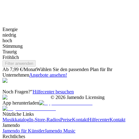
Energie
niedrig
hoch
Stimmung
Traurig
Fröhlich
Filter anwenden
Ab 7,99 €/Monat
Wählen Sie den passenden Plan für Ihr
Unternehmen
Angebote ansehen!
Noch Fragen?"
Hilfecenter besuchen
©
2026
Jamendo Licensing
App herunterladen
Nützliche Links
Musikkatalog
In-Store-Radios
Preise
Kontakt
Hilfecenter
Kontakt
Jamendo
Jamendo für Künstler
Jamendo Music
Rechtliches