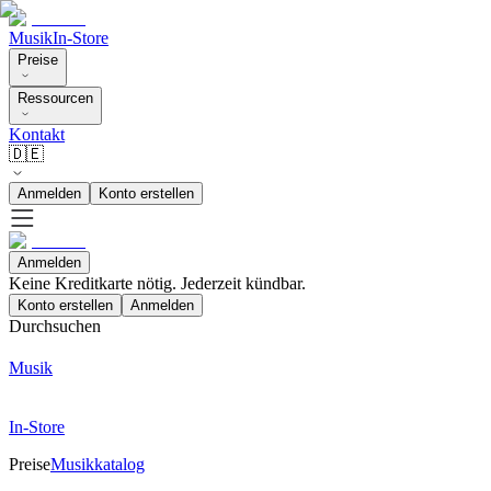
Musik
In-Store
Preise
Ressourcen
Kontakt
🇩🇪
Anmelden
Konto erstellen
Anmelden
Keine Kreditkarte nötig. Jederzeit kündbar.
Konto erstellen
Anmelden
Durchsuchen
Musik
In-Store
Preise
Musikkatalog